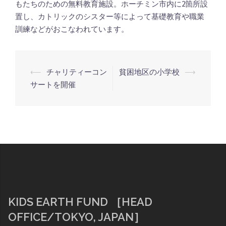
もたちのための無料教育施設。ホーチミン市内に2箇所設
置し、カトリックのシスター等によって基礎教育や職業
訓練などがおこなわれています。
投
⟵
チャリティーコン
貧困地区の小学校
⟶
稿
サートを開催
ナ
ビ
ゲ
ー
シ
ョ
ン
KIDS EARTH FUND ［HEAD
OFFICE/TOKYO, JAPAN］