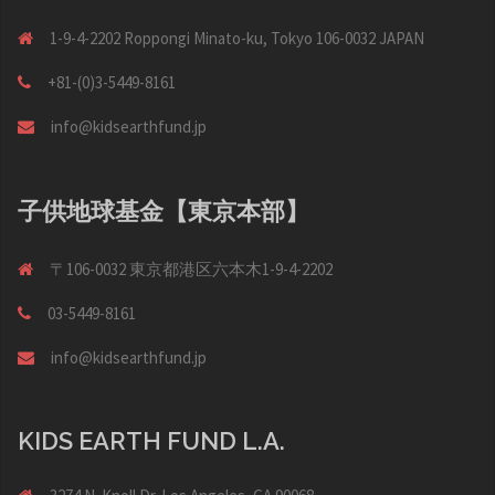
1-9-4-2202 Roppongi Minato-ku, Tokyo 106-0032 JAPAN
+81-(0)3-5449-8161
info@kidsearthfund.jp
子供地球基金【東京本部】
〒106-0032 東京都港区六本木1-9-4-2202
03-5449-8161
info@kidsearthfund.jp
KIDS EARTH FUND L.A.