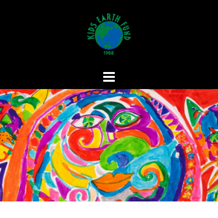
コ
ン
テ
ン
ツ
へ
ス
キ
ッ
プ