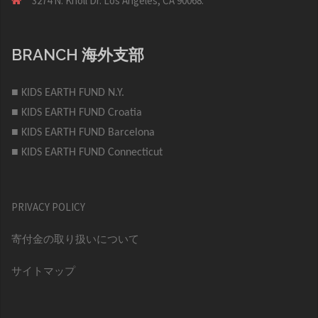
3274 N. Knoll Dr. Los Angeles, CA 90068.
BRANCH 海外支部
■ KIDS EARTH FUND N.Y.
■ KIDS EARTH FUND Croatia
■ KIDS EARTH FUND Barcelona
■ KIDS EARTH FUND Connecticut
PRIVACY POLICY
寄付金の取り扱いについて
サイトマップ