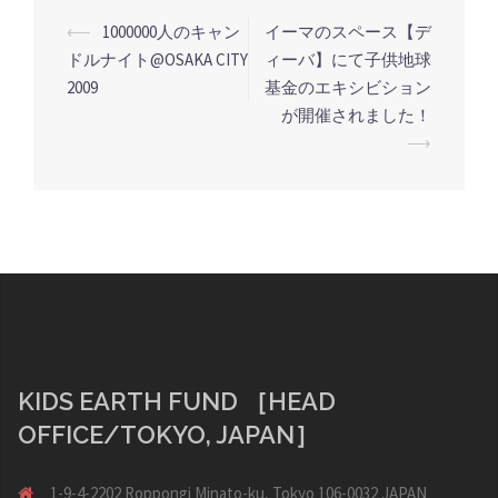
投
⟵
1000000人のキャン
イーマのスペース【デ
稿
ドルナイト@OSAKA CITY
ィーバ】にて子供地球
2009
基金のエキシビション
ナ
が開催されました！
ビ
⟶
ゲ
ー
シ
ョ
ン
KIDS EARTH FUND ［HEAD
OFFICE/TOKYO, JAPAN］
1-9-4-2202 Roppongi Minato-ku, Tokyo 106-0032 JAPAN