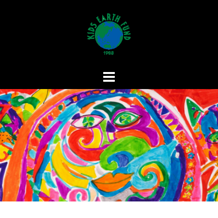
コ
ン
テ
ン
ツ
へ
ス
キ
ッ
プ