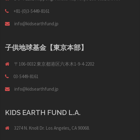
+81-(0)3-5449-8161
info@kidsearthfund.jp
子供地球基金【東京本部】
〒106-0032 東京都港区六本木1-9-4-2202
03-5449-8161
info@kidsearthfund.jp
KIDS EARTH FUND L.A.
3274 N. Knoll Dr. Los Angeles, CA 90068.