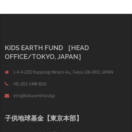
ゲ
ー
シ
ョ
ン
KIDS EARTH FUND ［HEAD
OFFICE/TOKYO, JAPAN］
1-9-4-2202 Roppongi Minato-ku, Tokyo 106-0032 JAPAN
+81-(0)3-5449-8161
info@kidsearthfund.jp
子供地球基金【東京本部】