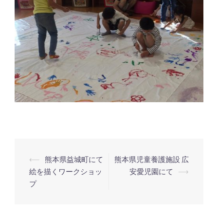
投
⟵
熊本県益城町にて
熊本県児童養護施設 広
稿
絵を描くワークショッ
安愛児園にて
⟶
プ
ナ
ビ