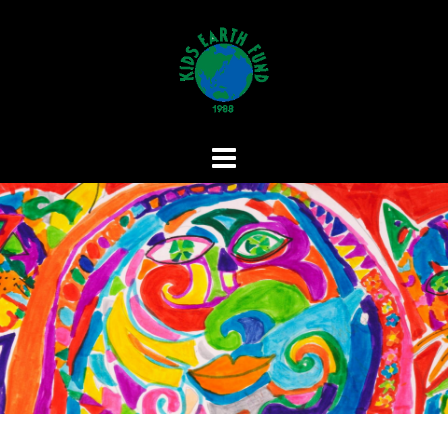
コ
ン
テ
ン
ツ
へ
ス
キ
ッ
プ