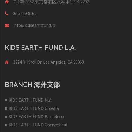
〒106-0032 東京都港区六本木1-9-4-2202
03-5449-8161
info@kidsearthfund.jp
KIDS EARTH FUND L.A.
3274 N. Knoll Dr. Los Angeles, CA 90068.
BRANCH 海外支部
■ KIDS EARTH FUND N.Y.
■ KIDS EARTH FUND Croatia
■ KIDS EARTH FUND Barcelona
■ KIDS EARTH FUND Connecticut