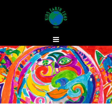
コ
ン
テ
ン
ツ
へ
ス
キ
ッ
プ