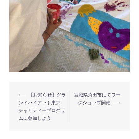
投
⟵
【お知らせ】グラ
宮城県角田市にてワー
稿
ンドハイアット東京
クショップ開催
⟶
チャリティープログラ
ナ
ムに参加しよう
ビ
ゲ