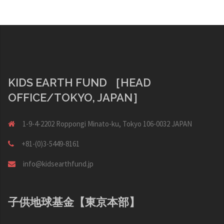
ー
シ
ョ
ン
KIDS EARTH FUND ［HEAD
OFFICE/TOKYO, JAPAN］
1-9-4-2202 Roppongi Minato-ku, Tokyo 106-0032 JAPAN
+81-(0)3-5449-8161
info@kidsearthfund.jp
子供地球基金【東京本部】