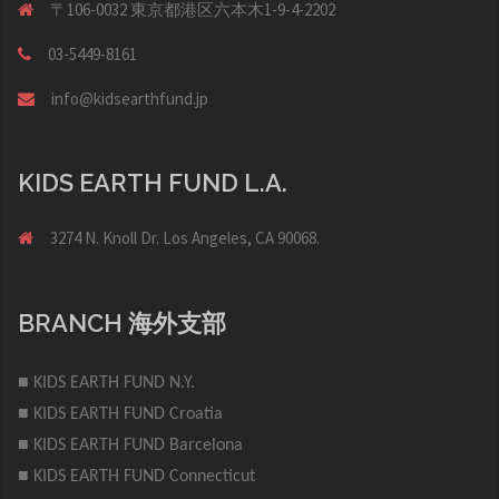
〒106-0032 東京都港区六本木1-9-4-2202
03-5449-8161
info@kidsearthfund.jp
KIDS EARTH FUND L.A.
3274 N. Knoll Dr. Los Angeles, CA 90068.
BRANCH 海外支部
■ KIDS EARTH FUND N.Y.
■ KIDS EARTH FUND Croatia
■ KIDS EARTH FUND Barcelona
■ KIDS EARTH FUND Connecticut