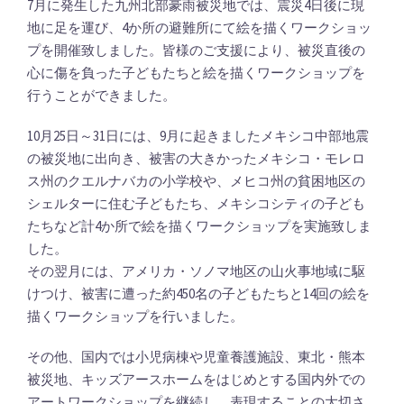
7月に発生した九州北部豪雨被災地では、震災4日後に現
地に足を運び、4か所の避難所にて絵を描くワークショッ
プを開催致しました。皆様のご支援により、被災直後の
心に傷を負った子どもたちと絵を描くワークショップを
行うことができました。
10月25日～31日には、9月に起きましたメキシコ中部地震
の被災地に出向き、被害の大きかったメキシコ・モレロ
ス州のクエルナバカの小学校や、メヒコ州の貧困地区の
シェルターに住む子どもたち、メキシコシティの子ども
たちなど計4か所で絵を描くワークショップを実施致しま
した。
その翌月には、アメリカ・ソノマ地区の山火事地域に駆
けつけ、被害に遭った約450名の子どもたちと14回の絵を
描くワークショップを行いました。
その他、国内では小児病棟や児童養護施設、東北・熊本
被災地、キッズアースホームをはじめとする国内外での
アートワークショップを継続し、表現することの大切さ