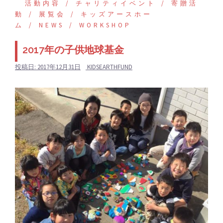
活動内容
チャリティイベント
寄贈活
動
展覧会
キッズアースホー
ム
NEWS
WORKSHOP
2017年の子供地球基金
投稿日:
2017年12月31日
KIDSEARTHFUND