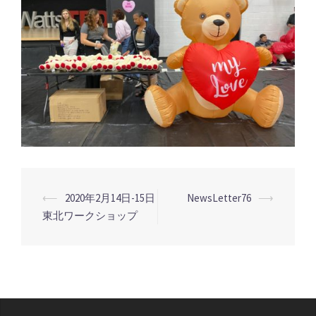
投
⟵
2020年2月14日-15日
NewsLetter76
⟶
稿
東北ワークショップ
ナ
ビ
ゲ
ー