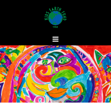
コ
ン
テ
ン
ツ
へ
ス
キ
ッ
プ