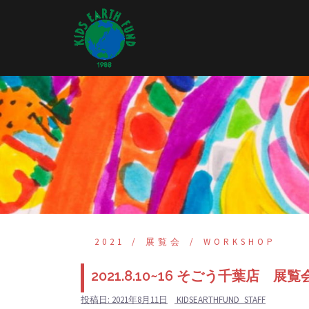
コ
ン
テ
ン
ツ
へ
ス
キ
ッ
プ
2021
展覧会
WORKSHOP
2021.8.10~16 そごう千葉店 展覧
投稿日:
2021年8月11日
KIDSEARTHFUND_STAFF