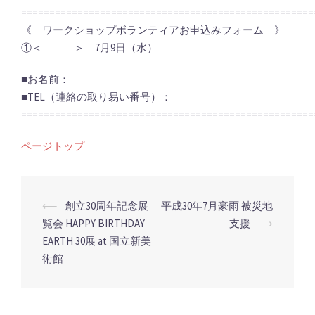
====================================================
《 ワークショップボランティアお申込みフォーム 》
①＜ ＞ 7月9日（水）
■お名前：
■TEL（連絡の取り易い番号）：
====================================================
ページトップ
投
⟵
創立30周年記念展
平成30年7月豪雨 被災地
稿
覧会 HAPPY BIRTHDAY
支援
⟶
EARTH 30展 at 国立新美
ナ
術館
ビ
ゲ
ー