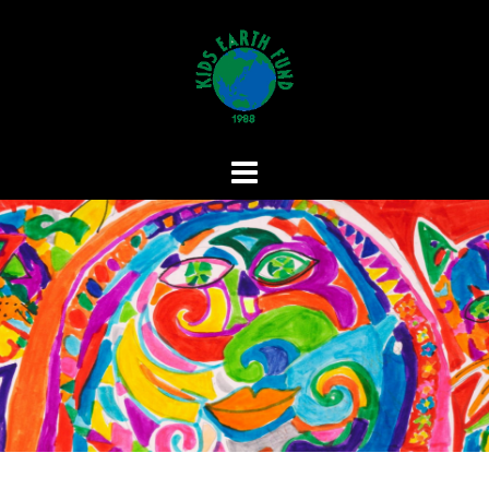
コ
ン
テ
ン
ツ
へ
ス
キ
ッ
プ