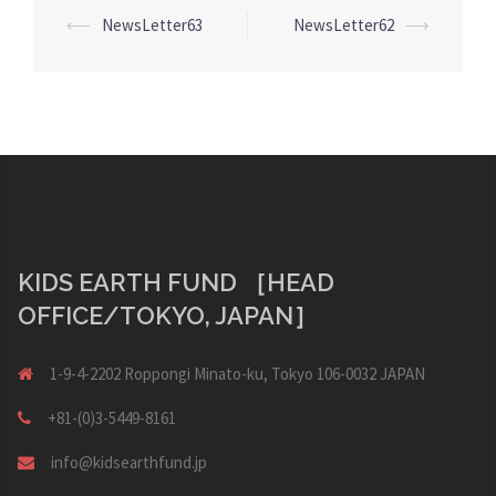
投
⟵
NewsLetter63
NewsLetter62
⟶
稿
ナ
ビ
ゲ
ー
シ
ョ
KIDS EARTH FUND ［HEAD
ン
OFFICE/TOKYO, JAPAN］
1-9-4-2202 Roppongi Minato-ku, Tokyo 106-0032 JAPAN
+81-(0)3-5449-8161
info@kidsearthfund.jp