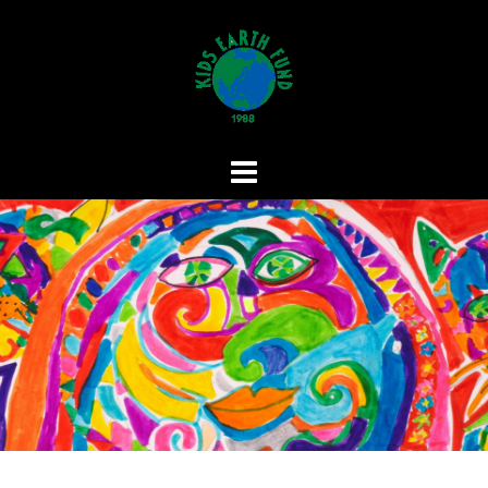
コ
ン
テ
ン
ツ
へ
ス
キ
ッ
プ