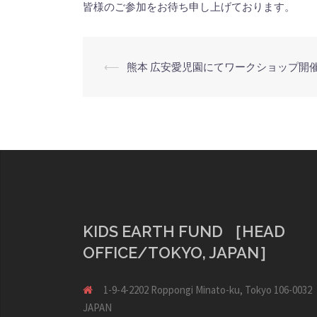
皆様のご参加をお待ち申し上げております。
投
⟵
熊本 広安愛児園にてワークショップ開
稿
ナ
ビ
ゲ
ー
シ
ョ
ン
KIDS EARTH FUND ［HEAD
OFFICE/TOKYO, JAPAN］
1-9-4-2202 Roppongi Minato-ku, Tokyo 106-0032
JAPAN