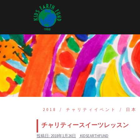
コ
ン
テ
ン
ツ
へ
ス
キ
ッ
プ
2018
チャリティイベント
日本
チャリティースイーツレッスン
投稿日:
2018年1月26日
KIDSEARTHFUND