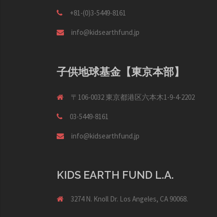
+81-(0)3-5449-8161
info@kidsearthfund.jp
子供地球基金【東京本部】
〒106-0032 東京都港区六本木1-9-4-2202
03-5449-8161
info@kidsearthfund.jp
KIDS EARTH FUND L.A.
3274 N. Knoll Dr. Los Angeles, CA 90068.