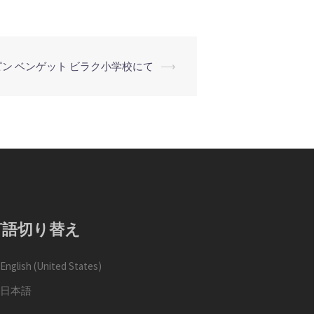
ン ベンゲット ビラク小学校にて
⟶
言語切り替え
English (United States)
日本語