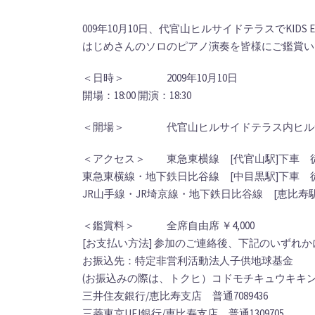
009年10月10日、代官山ヒルサイドテラスでKI
はじめさんのソロのピアノ演奏を皆様にご鑑賞い
＜日時＞ 2009年10月10日
開場：18:00 開演：18:30
＜開場＞ 代官山ヒルサイドテラス内ヒル
＜アクセス＞ 東急東横線 [代官山駅]下車 
東急東横線・地下鉄日比谷線 [中目黒駅]下車 
JR山手線・JR埼京線・地下鉄日比谷線 [恵比寿駅
＜鑑賞料＞ 全席自由席 ￥4,000
[お支払い方法] 参加のご連絡後、下記のいずれ
お振込先：特定非営利活動法人子供地球基金
(お振込みの際は、トクヒ）コドモチキュウキキン
三井住友銀行/恵比寿支店 普通7089436
三菱東京UFJ銀行/恵比寿支店 普通1309705