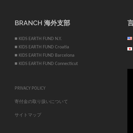
BRANCH 海外支部
■ KIDS EARTH FUND N.Y.
■ KIDS EARTH FUND Croatia
■ KIDS EARTH FUND Barcelona
■ KIDS EARTH FUND Connecticut
PRIVACY POLICY
寄付金の取り扱いについて
サイトマップ