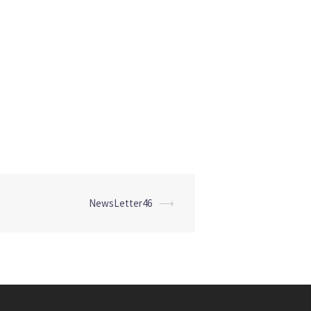
NewsLetter46
⟶