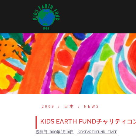
コ
ン
テ
ン
ツ
へ
ス
キ
ッ
プ
2009
日本
NEWS
KIDS EARTH FUNDチャリティ
投稿日:
2009年9月10日
KIDSEARTHFUND_STAFF