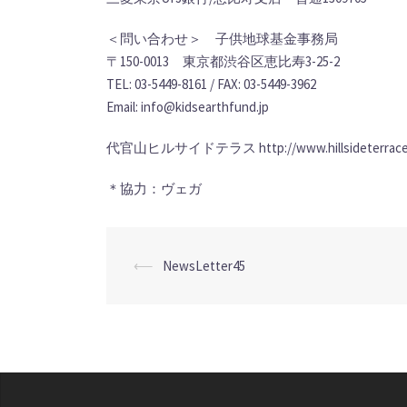
＜問い合わせ＞ 子供地球基金事務局
〒150-0013 東京都渋谷区恵比寿3-25-2
TEL: 03-5449-8161 / FAX: 03-5449-3962
Email: info@kidsearthfund.jp
代官山ヒルサイドテラス http://www.hillsideterrace
＊協力：ヴェガ
投
⟵
NewsLetter45
稿
ナ
ビ
ゲ
ー