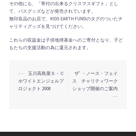
その他にも、「寄付の出来るクリスマスギフト」とし
て、バスグッズなどが発売されています。
無印良品のお店で、KIDS EARTH FUNDのタグのついたチ
ャリティグッズを見つけてください。
これらの収益金は子供地球基金へのご寄付となり、子ど
もたちの支援活動の為に還元されます。
投
⟵
玉川高島屋Ｓ・Ｃ
ザﾞ・ノース・フェイ
稿
ホワイトエンジェルプ
ス チャリティワーク
ロジェクト 2008
ショップ開催のご案内
ナ
⟶
ビ
ゲ
ー
シ