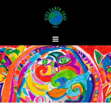
コ
ン
テ
ン
ツ
へ
ス
キ
ッ
プ