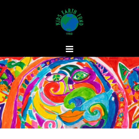
コ
ン
テ
ン
ツ
へ
ス
キ
ッ
プ