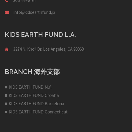
03-5449-8161
info@kidsearthfund.jp
KIDS EARTH FUND L.A.
3274 N. Knoll Dr. Los Angeles, CA 90068.
BRANCH 海外支部
■ KIDS EARTH FUND N.Y.
■ KIDS EARTH FUND Croatia
■ KIDS EARTH FUND Barcelona
■ KIDS EARTH FUND Connecticut