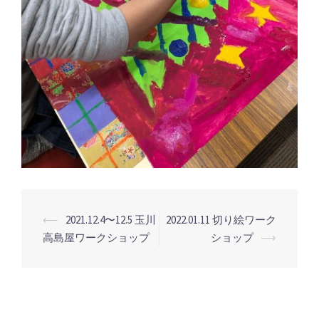
投
⟵
2021.12.4〜12.5 玉川
2022.01.11 切り絵ワーク
稿
高島屋ワークショップ
ショップ
⟶
ナ
ビ
ゲ