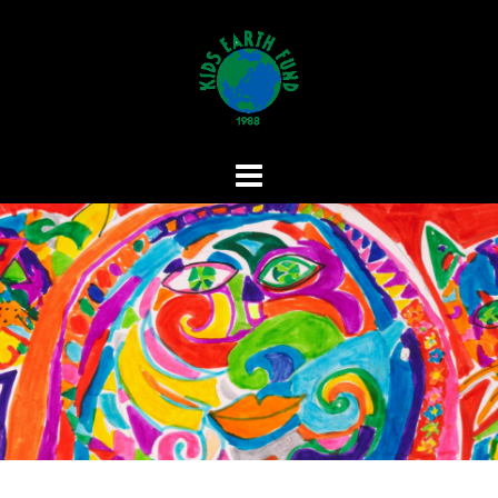
コ
ン
テ
ン
ツ
へ
ス
キ
ッ
プ