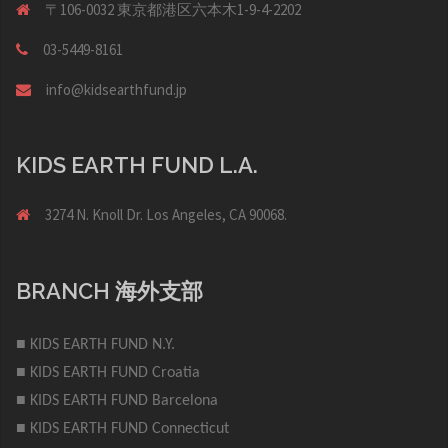
〒106-0032 東京都港区六本木1-9-4-2202
03-5449-8161
info@kidsearthfund.jp
KIDS EARTH FUND L.A.
3274 N. Knoll Dr. Los Angeles, CA 90068.
BRANCH 海外支部
■ KIDS EARTH FUND N.Y.
■ KIDS EARTH FUND Croatia
■ KIDS EARTH FUND Barcelona
■ KIDS EARTH FUND Connecticut