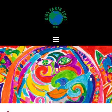
コ
ン
テ
ン
ツ
へ
ス
キ
ッ
プ