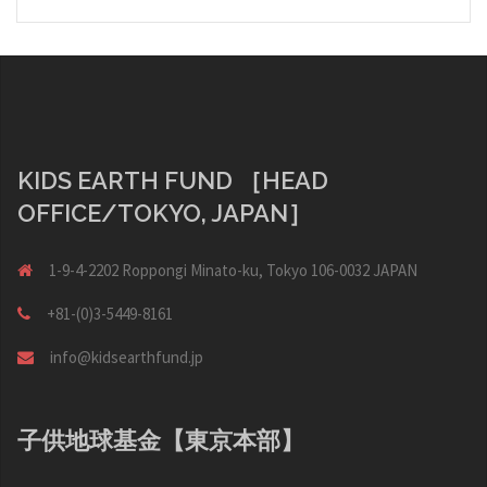
KIDS EARTH FUND ［HEAD
OFFICE/TOKYO, JAPAN］
1-9-4-2202 Roppongi Minato-ku, Tokyo 106-0032 JAPAN
+81-(0)3-5449-8161
info@kidsearthfund.jp
子供地球基金【東京本部】