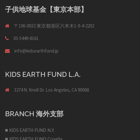
子供地球基金【東京本部】
〒106-0032 東京都港区六本木1-9-4-2202
03-5449-8161
info@kidsearthfund.jp
KIDS EARTH FUND L.A.
3274 N. Knoll Dr. Los Angeles, CA 90068.
BRANCH 海外支部
■ KIDS EARTH FUND N.Y.
■ KIDS EARTH FUND Croatia