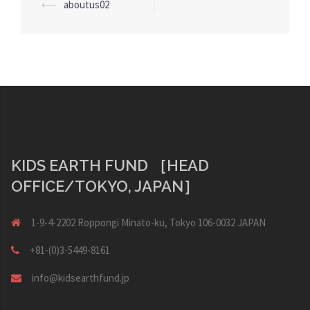
投
⟵
aboutus02
稿
ナ
ビ
ゲ
ー
シ
ョ
KIDS EARTH FUND ［HEAD
ン
OFFICE/TOKYO, JAPAN］
1-9-4-2202 Roppongi Minato-ku, Tokyo 106-0032 JAPAN
+81-(0)3-5449-8161
info@kidsearthfund.jp