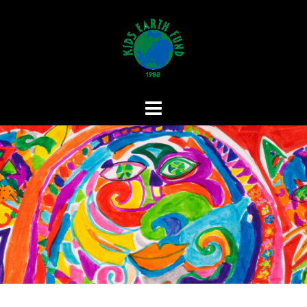
コ
ン
テ
ン
ツ
へ
ス
キ
ッ
プ