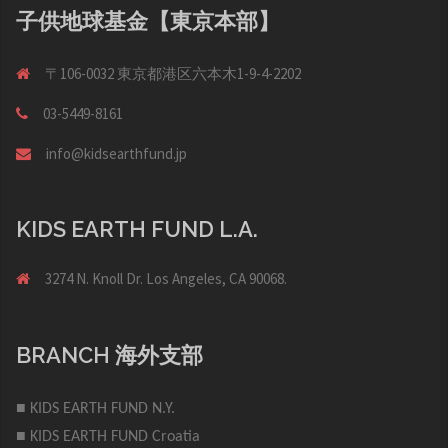
子供地球基金【東京本部】
〒106-0032 東京都港区六本木1-9-4-2202
03-5449-8161
info@kidsearthfund.jp
KIDS EARTH FUND L.A.
3274 N. Knoll Dr. Los Angeles, CA 90068.
BRANCH 海外支部
■ KIDS EARTH FUND N.Y.
■ KIDS EARTH FUND Croatia