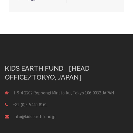
稿
ナ
ビ
ゲ
ー
シ
ョ
KIDS EARTH FUND ［HEAD
ン
OFFICE/TOKYO, JAPAN］
1-9-4-2202 Roppongi Minato-ku, Tokyo 106-0032 JAPAN
+81-(0)3-5449-8161
info@kidsearthfund.jp