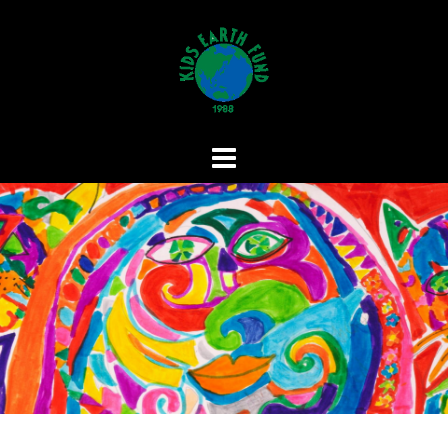
コ
ン
テ
ン
ツ
へ
ス
キ
ッ
プ