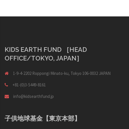
ゲ
ー
シ
ョ
ン
KIDS EARTH FUND ［HEAD
OFFICE/TOKYO, JAPAN］
1-9-4-2202 Roppongi Minato-ku, Tokyo 106-0032 JAPAN
+81-(0)3-5449-8161
info@kidsearthfund.jp
子供地球基金【東京本部】