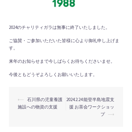
2024のチャリティガラは無事に終了いたしました。
ご協賛・ご参加いただいた皆様に心より御礼申し上げま
す。
来年のお知らせまで今しばらくお待ちくださいませ。
今後ともどうぞよろしくお願いいたします。
投
⟵
石川県の児童養護
2024.2.24 能登半島地震支
稿
施設への物資の支援
援 お茶会ワークショッ
プ
⟶
ナ
ビ