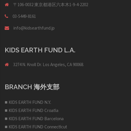
〒106-0032 東京都港区六本木1-9-4-2202
03-5449-8161
info@kidsearthfund.jp
KIDS EARTH FUND L.A.
3274 N. Knoll Dr. Los Angeles, CA 90068.
BRANCH 海外支部
■ KIDS EARTH FUND N.Y.
■ KIDS EARTH FUND Croatia
■ KIDS EARTH FUND Barcelona
■ KIDS EARTH FUND Connecticut