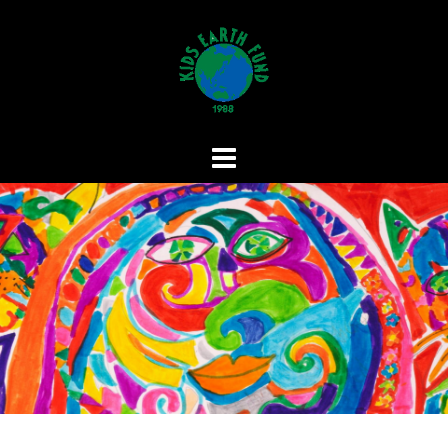
コ
ン
テ
ン
ツ
へ
ス
キ
ッ
プ