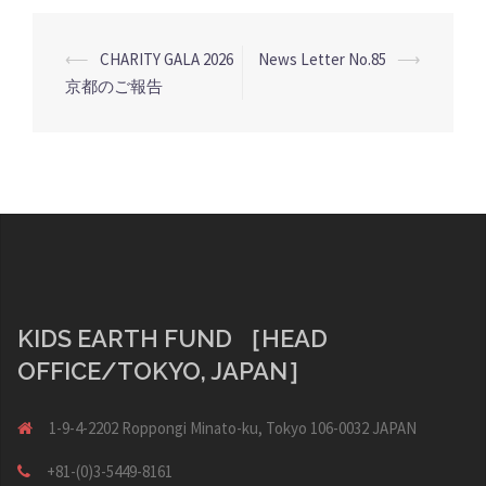
投
⟵
CHARITY GALA 2026
News Letter No.85
⟶
稿
京都のご報告
ナ
ビ
ゲ
ー
シ
ョ
ン
KIDS EARTH FUND ［HEAD
OFFICE/TOKYO, JAPAN］
1-9-4-2202 Roppongi Minato-ku, Tokyo 106-0032 JAPAN
+81-(0)3-5449-8161