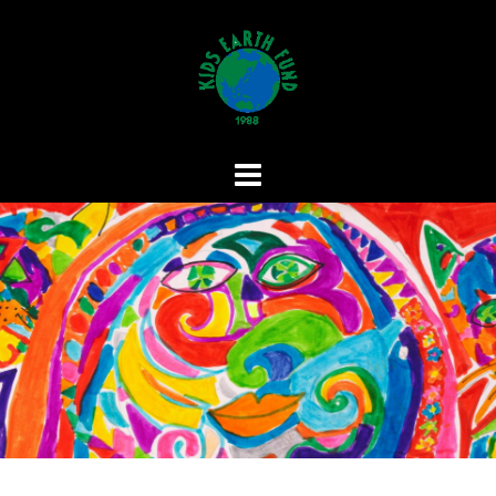
コ
ン
テ
ン
ツ
へ
ス
キ
ッ
プ