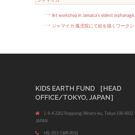
Art workshop in Jamaica's oldest orphanage
ジャマイカ 孤児院にて絵を描くワークシ
KIDS EARTH FUND ［HEAD
OFFICE/TOKYO, JAPAN］
1-9-4-2202 Roppongi Minato-ku, Tokyo 106-0032
JAPAN
+81-(0)3-5449-8161