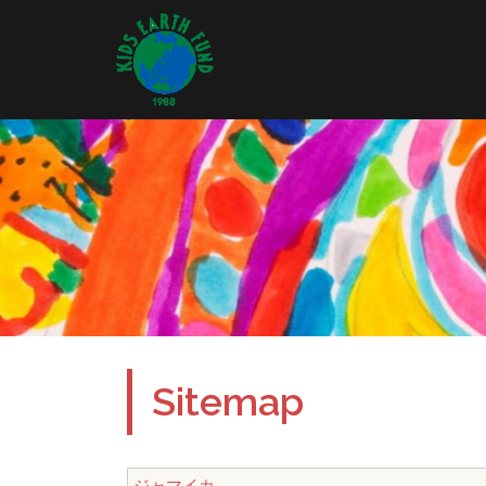
コ
ン
テ
ン
ツ
へ
ス
キ
ッ
プ
Sitemap
ジャマイカ