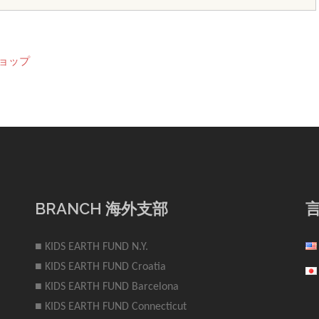
ョップ
BRANCH 海外支部
■ KIDS EARTH FUND N.Y.
■ KIDS EARTH FUND Croatia
■ KIDS EARTH FUND Barcelona
■ KIDS EARTH FUND Connecticut