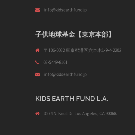
info@kidsearthfund.jp
子供地球基金【東京本部】
〒106-0032 東京都港区六本木1-9-4-2202
03-5449-8161
info@kidsearthfund.jp
KIDS EARTH FUND L.A.
3274 N. Knoll Dr. Los Angeles, CA 90068.