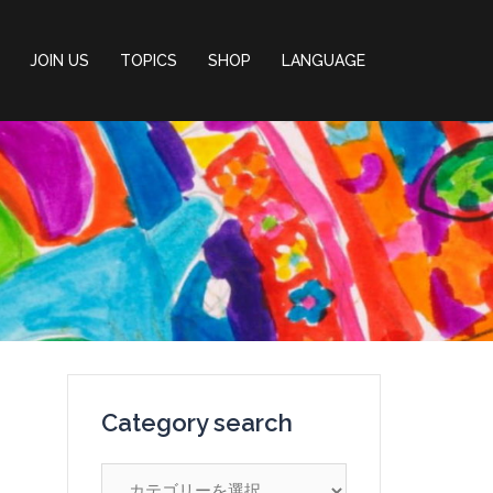
JOIN US
TOPICS
SHOP
LANGUAGE
Category search
Category