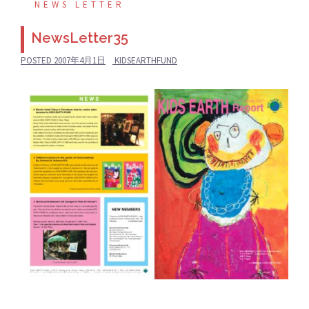
NEWS LETTER
NewsLetter35
POSTED
2007年4月1日
KIDSEARTHFUND