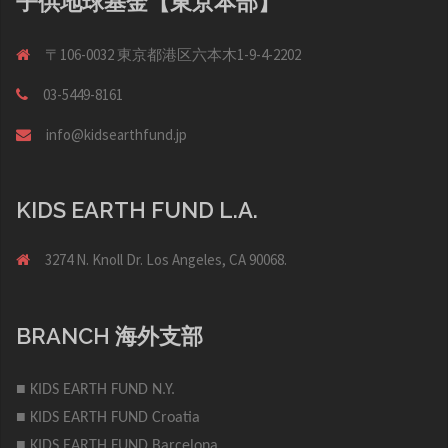
子供地球基金【東京本部】
〒106-0032 東京都港区六本木1-9-4-2202
03-5449-8161
info@kidsearthfund.jp
KIDS EARTH FUND L.A.
3274 N. Knoll Dr. Los Angeles, CA 90068.
BRANCH 海外支部
■ KIDS EARTH FUND N.Y.
■ KIDS EARTH FUND Croatia
■ KIDS EARTH FUND Barcelona