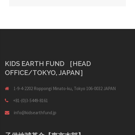
navigation
KIDS EARTH FUND ［HEAD
OFFICE/TOKYO, JAPAN］
1-9-4-2202 Roppongi Minato-ku, Tokyo 106-0032 JAPAN
+81-(0)3-5449-8161
info@kidsearthfund.jp