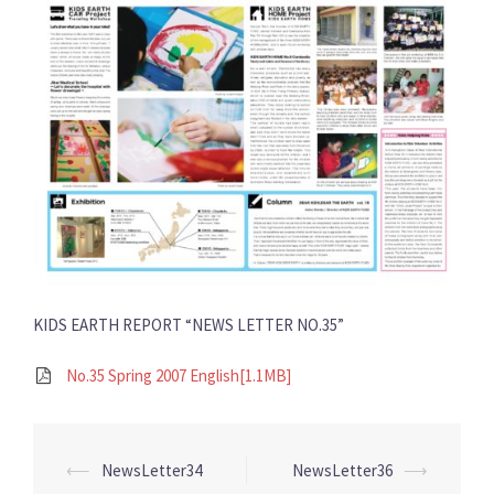
KIDS EARTH REPORT “NEWS LETTER NO.35”
No.35 Spring 2007 English[1.1MB]
Post
⟵
NewsLetter34
NewsLetter36
⟶