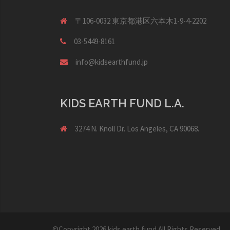
〒106-0032 東京都港区六本木1-9-4-2202
03-5449-8161
info@kidsearthfund.jp
KIDS EARTH FUND L.A.
3274 N. Knoll Dr. Los Angeles, CA 90068.
©Copyright 2026
kids earth fund
All Rights Reserved.