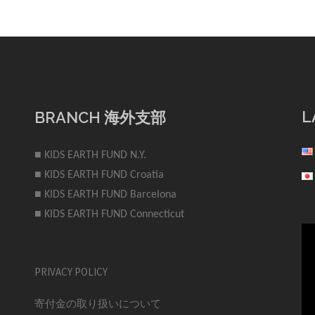
L
BRANCH 海外支部
■ KIDS EARTH FUND N.Y.
■ KIDS EARTH FUND Croatia
■ KIDS EARTH FUND Barcelona
■ KIDS EARTH FUND Connecticut
PRIVACY POLICY
寄付金の取り扱いについて