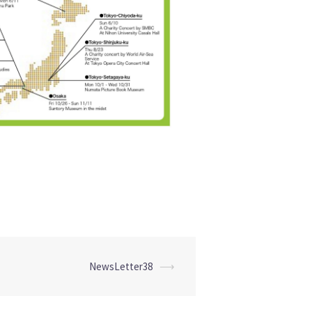
NewsLetter38
⟶