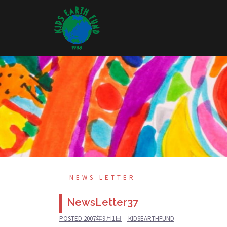
Skip
to
content
NEWS LETTER
NewsLetter37
POSTED
2007年9月1日
KIDSEARTHFUND