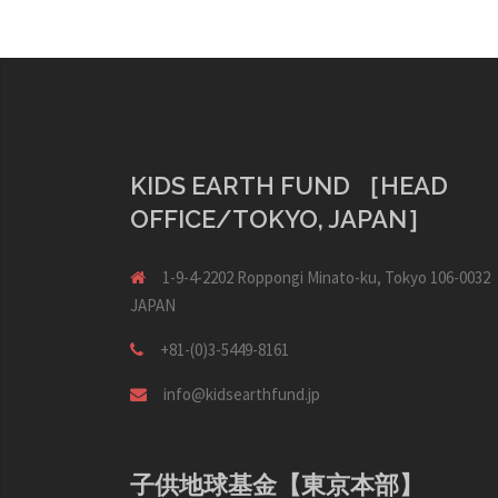
KIDS EARTH FUND ［HEAD
OFFICE/TOKYO, JAPAN］
1-9-4-2202 Roppongi Minato-ku, Tokyo 106-0032
JAPAN
+81-(0)3-5449-8161
info@kidsearthfund.jp
子供地球基金【東京本部】