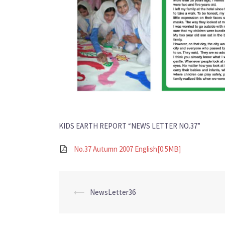
KIDS EARTH REPORT “NEWS LETTER NO.37”
No.37 Autumn 2007 English[0.5MB]
Post
⟵
NewsLetter36
navigation